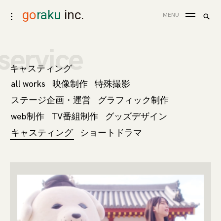
skip
go
raku
inc.
search
MENU
toggle
to
for:
Sea
open/close
content
sidebar
service
キャスティング
all works
映像制作
特殊撮影
ステージ企画・運営
グラフィック制作
web制作
TV番組制作
グッズデザイン
キャスティング
ショートドラマ