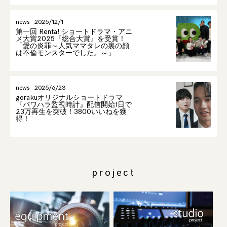
news
2025/12/1
第一回 Renta! ショートドラマ・アニ
メ大賞2025『総合大賞』を受賞！
「愛の炎罪～人気ママタレの裏の顔
は不倫モンスターでした。～」
news
2025/6/23
gorakuオリジナルショートドラマ
『パワハラ監視時計』配信開始1日で
23万再生を突破！3800いいねを獲
得！
project
保有機材
編集・録音MA・撮影 studio