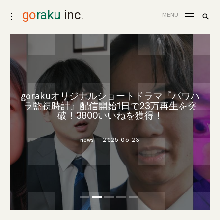
skip
go
raku
inc.
search
MENU
toggle
to
for:
Sea
open/close
content
sidebar
弊社制作協力の「愛の炎罪～人気ママタレ
gorakuオリジナルショートドラマ『パワハ
xR lab.発 バーチャルプロダクションシステ
『結婚詐欺師と堕ちる女』が、デイリーラ
の裏の顔は不倫モンスターでした。～」、
『権力の花園』がRenta!ショートドラマラ
ラ監視時計』配信開始1日で23万再生を突
BUMPの縦型ショートドラマで初速1ヶ月の
ンキングで連日1位を獲得！
ンキングで連日1位を獲得！
ム特許出願
破！3800いいねを獲得！
歴代売上1位を記録
release
news
news
2026-02-25
2025-04-10
2020-12-25
news
2025-06-23
news
2024-08-26