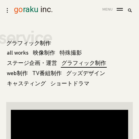
skip
go
raku
inc.
search
MENU
toggle
to
for:
Sea
open/close
content
sidebar
service
グラフィック制作
all works
映像制作
特殊撮影
ステージ企画・運営
グラフィック制作
web制作
TV番組制作
グッズデザイン
キャスティング
ショートドラマ