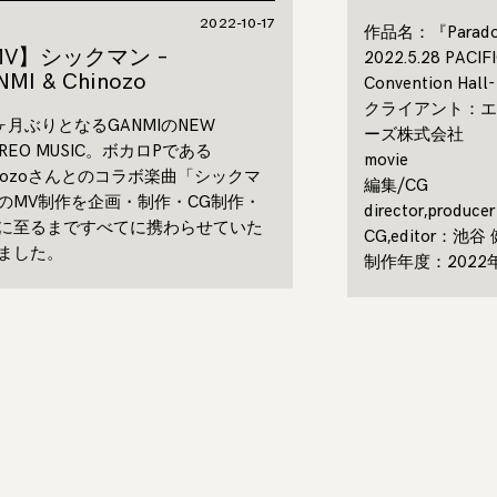
2022-10-17
作品名：『Paradox 
MV】シックマン –
2022.5.28 PACIF
NMI & Chinozo
Convention H
クライアント：エ
ヶ月ぶりとなるGANMIのNEW
ーズ株式会社
OREO MUSIC。ボカロPである
movie
inozoさんとのコラボ楽曲「シックマ
編集/CG
のMV制作を企画・制作・CG制作・
director,produ
に至るまですべてに携わらせていた
CG,editor：池谷
ました。
制作年度：2022