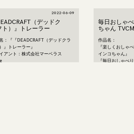
2022-06-09
EADCRAFT（デッドク
毎日おしゃべ
フト）』トレーラー
ちゃん TVCM
名：『『DEADCRAFT（デッドクラ
作品名：
）』トレーラー』
『楽しくおしゃべ
イアント：株式会社マーベラス
インコちゃん』
e
『毎日おしゃべり
/編集
才3ポイント』
ector,producer：京極 弘樹
クライアント：株
editor：池谷 健吾,保高 隆成
movie
年度：2022年
企画/撮影/編集
director,produ
PM：橋本 遥
editor：池谷 健吾
制作年度：2022