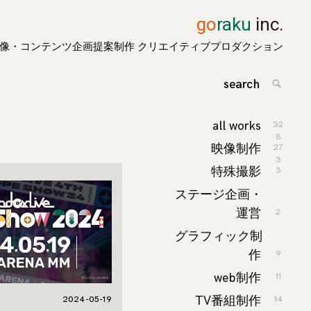
go
raku
inc.
像・コンテンツ企画提案制作 クリエイティブプロダクション
search
for:
Search
all works
32
8
映像制作
27
3
特殊撮影
3
ステージ企画・
運営
2
グラフィック制
作
9
web制作
11
TV番組制作
2024-05-19
14