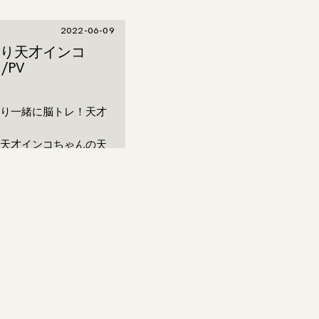
2022-06-09
り天才インコ
/PV
り一緒に脳トレ！天才
天才インコちゃんの天
goraku inc.
式会社タカラトミー
cer：京極 弘樹
年