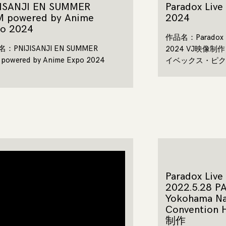
JISANJI EN SUMMER
Paradox Liv
M powered by Anime
2024
po 2024
作品名：Paradox L
：PNIJISANJI EN SUMMER
2024 VJ映像
powered by Anime Expo 2024
イベックス・ピク 
Paradox Liv
2022.5.28 P
Yokohama Na
Convention
制作