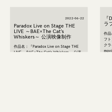
『D
2022-06-22
ラ
Paradox Live on Stage THE
LIVE ～BAE×The Cat’s
作品
Whiskers～ 公演映像制作
フト
クラ
作品名：『Paradox Live on Stage THE
movi
LIVE ～BAE×The Cat’s Whiskers～ 公演
企画
映像制作』
dir
クライアント：エイベックス・ピクチャ
CG,
ーズ株式会社
制作
movie
編集/CG
director,producer：京極 弘樹
CG,editor：池谷 健吾
制作年度：2022年