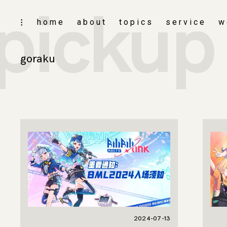
pickup
skip
home
about
topics
service
w
toggle
to
open/close
content
sidebar
goraku
2024-07-13