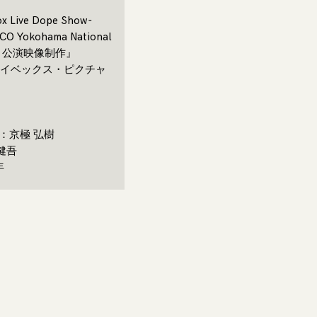
Live Dope Show-
ICO Yokohama National
all- 公演映像制作』
イベックス・ピクチャ
cer：京極 弘樹
 健吾
年