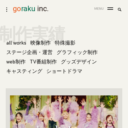
skip
go
raku
inc.
search
MENU
toggle
to
for:
Sea
open/close
content
sidebar
制作実績
all works
映像制作
特殊撮影
ステージ企画・運営
グラフィック制作
web制作
TV番組制作
グッズデザイン
キャスティング
ショートドラマ