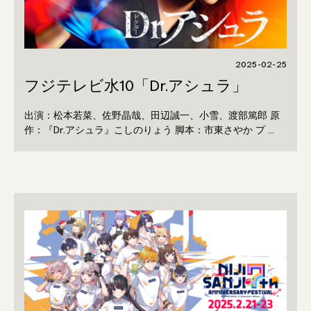
2025-02-25
フジテレビ水10「Dr.アシュラ」
出演：松本若菜、佐野晶哉、田辺誠一、小雪、渡部篤郎 原
作：『Dr.アシュラ』こしのりょう 脚本：市東さやか プ …