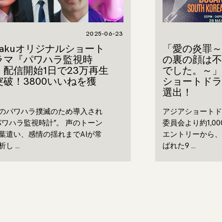
2025-06-23
rakuオリジナルショート
「愛の炎罪～
ラマ『パワハラ監視時
の裏の顔は不
』配信開始1日で23万再生
でした。～」
突破！3800いいねを獲
ショートドラ
！
選出！
のパワハラ撲滅のため導入され
アジアショートド
パワハラ監視時計”。 声のトーン
委員会より約1,0
葉遣い、感情の揺れまでAIが常
エントリーから、
析し …
ばれた9 …