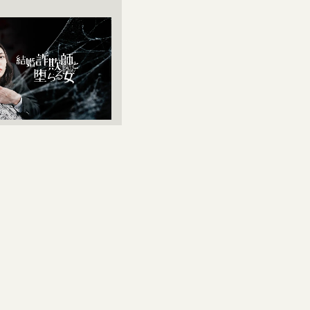
2025-03-19
goraku inc.
作『結婚詐欺師と
BUMPアプリに
ト
コミック配信サービス
中核に、コンテン
行う株式会社ビー