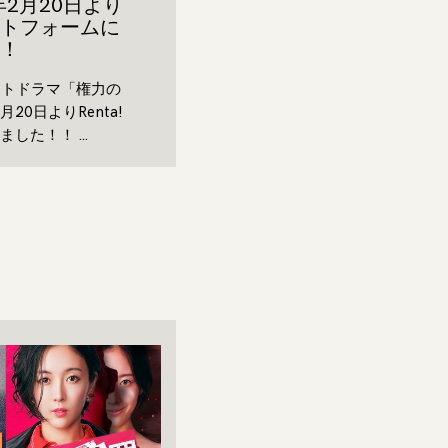
年2月20日より
トフォームに
！
ョートドラマ「権力の
月20日よりRenta!
ました！！ …