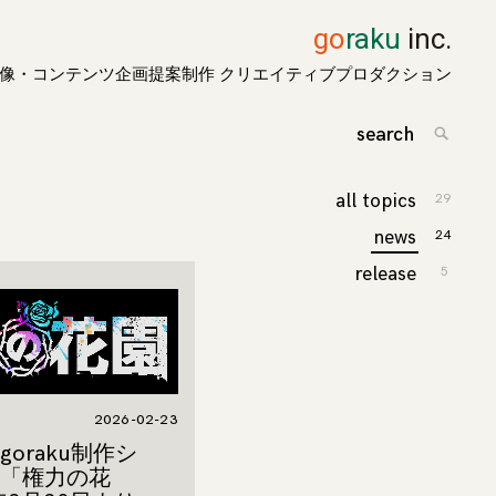
go
raku
inc.
像・コンテンツ企画提案制作 クリエイティブプロダクション
search
for:
Search
all topics
29
news
24
release
5
2026-02-23
oraku制作シ
「権力の花