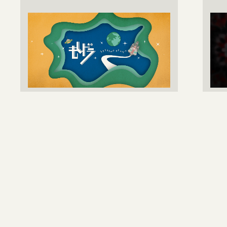
2025-05-02
gorakuオリジナルショート
『
ドラマ「もしドラ」が
が
TikTokにて配信スタート！
連
人間とAIの境界が曖昧になる未来は
go
どうなるのか？ そんな“もしも”な世
女』
界を描いたショートドラマになりま
『B
す。身近 …
日1