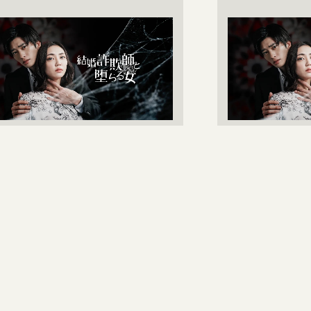
2025-04-10
結婚詐欺師と堕ちる女』
goraku制
、デイリーランキングで
堕ちる女』が
日1位を獲得！
て配信スター
raku制作『結婚詐欺師と堕ちる
お得感No.１の
がショートドラマアプリ
『まんが王国』を
UMP』でデイリーランキングで連
ツプロデュースを
位を獲得 …
グリー(本 …