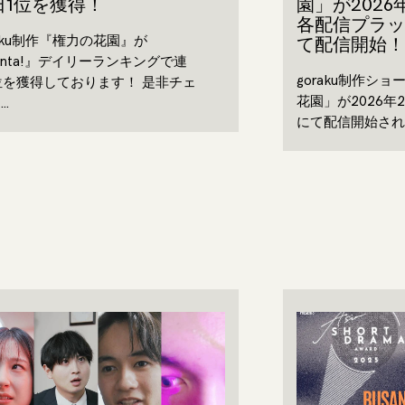
日1位を獲得！
園」が2026
各配信プラッ
raku制作『権力の花園』が
て配信開始！
enta!』デイリーランキングで連
goraku制作シ
位を獲得しております！ 是非チェ
花園」が2026年2
…
にて配信開始され