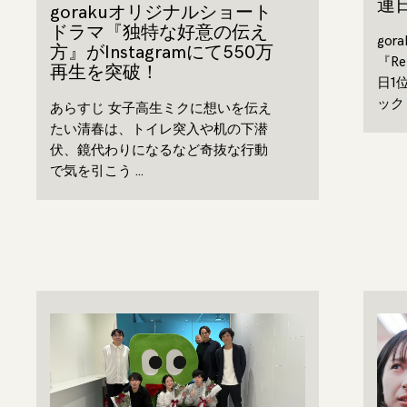
連
gorakuオリジナルショート
ドラマ『独特な好意の伝え
go
方』がInstagramにて550万
『R
再生を突破！
日1
ック 
あらすじ 女子高生ミクに想いを伝え
たい清春は、トイレ突入や机の下潜
伏、鏡代わりになるなど奇抜な行動
で気を引こう …