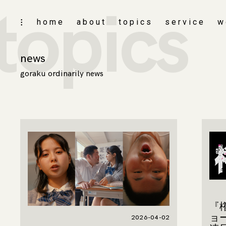
topics
skip
home
about
topics
service
w
toggle
to
open/close
content
sidebar
news
goraku ordinarily news
『権
ョ
2026-04-02