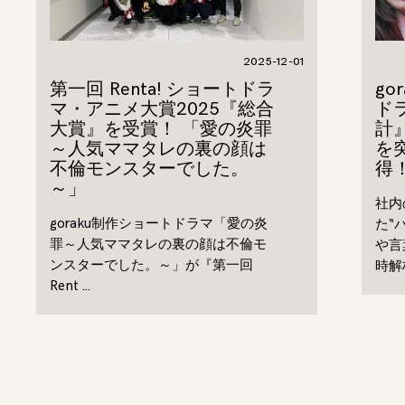
2025-12-01
第一回 Renta! ショートドラ
go
マ・アニメ大賞2025『総合
ド
大賞』を受賞！ 「愛の炎罪
計
～人気ママタレの裏の顔は
を
不倫モンスターでした。
得
～」
社内
goraku制作ショートドラマ「愛の炎
た“
罪～人気ママタレの裏の顔は不倫モ
や言
ンスターでした。～」が『第一回
時解
Rent …