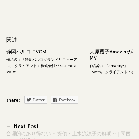
関連
静岡パルコ TVCM
大原櫻子Amazing!/Spec
MV
作品名：『静岡パルコグランドリニューア
ル』 クライアント：株式会社パルコ movie
作品名：『Amazing!』 『
stylist…
Lovers』 クライアント：株式
Twitter
Facebook
share:
投
Next Post
合理的にあり得ない ～探偵・上水流涼子の解明～ | 関西