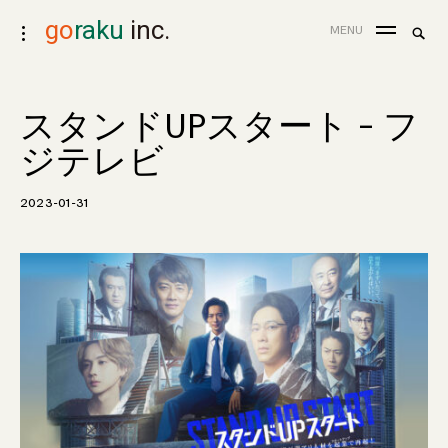
skip
go
raku
inc.
search
MENU
toggle
to
for:
Sea
open/close
content
sidebar
スタンドUPスタート – フ
ジテレビ
2023-01-31