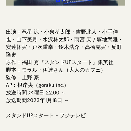
出演：竜星 涼・小泉孝太郎・吉野北人・小手伸
也・山下美月・水沢林太郎・雨宮 天 / 塚地武雅・
安達祐実・戸次重幸・鈴木浩介・高橋克実・反町
隆史
原作：福田 秀『スタンドUPスタート』集英社
脚本：モラル・伊達さん（大人のカフェ）
監修：上野 豪
AP：根岸央（goraku inc.）
放送時間 水曜日 22:00 ～
放送期間2023年1月18日 ～
スタンドUPスタート – フジテレビ