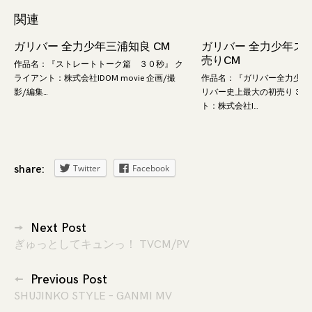
関連
ガリバー 全力少年三浦知良 CM
ガリバー 全力少年ス
売りCM
作品名：『ストレートトーク篇 ３０秒』 ク
ライアント：株式会社IDOM movie 企画/撮
作品名：『ガリバー全力少年
影/編集…
リバー史上最大の初売り 30
ト：株式会社I…
Twitter
Facebook
share:
投
Next Post
ぎゅっとしてキュンっ！ TVCM/PV
稿
ナ
Previous Post
SHUJINKO STYLE – GANMI MV
ビ