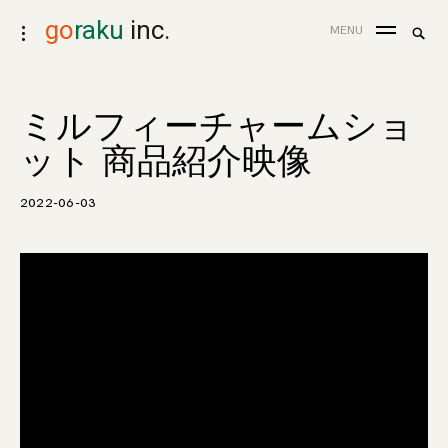
skip
go
raku
inc.
search
MENU
toggle
to
for:
Sea
open/close
content
sidebar
ミルフィーチャームショ
ット 商品紹介映像
2022-06-03