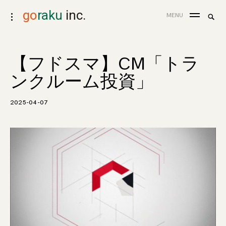
skip
go
raku
inc.
search
MENU
toggle
to
for:
Sea
open/close
content
sidebar
【フドスマ】CM「トラ
ンクルーム投資」
2025-04-07