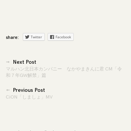
Twitter
Facebook
share:
投
Next Post
マルハン北日本カンパニー なかやまきんに君 CM「令
稿
和７年GW解禁」篇
ナ
Previous Post
ビ
CiON「しましょ」MV
ゲ
ー
シ