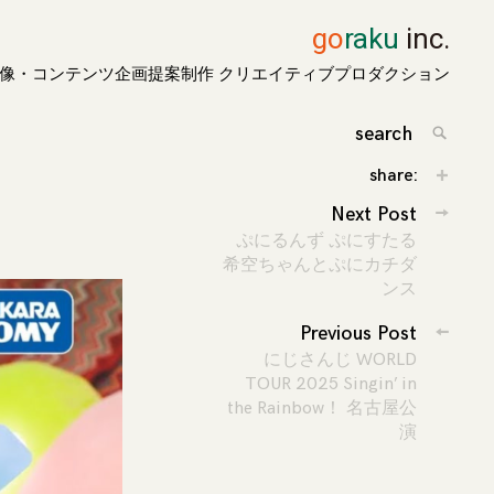
go
raku
inc.
像・コンテンツ企画提案制作 クリエイティブプロダクション
search
for:
Search
share:
投
Next Post
ぷにるんず ぷにすたる
稿
希空ちゃんとぷにカチダ
ンス
ナ
ビ
Previous Post
にじさんじ WORLD
ゲ
TOUR 2025 Singin’ in
the Rainbow！ 名古屋公
ー
演
シ