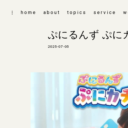
skip
home
about
topics
service
w
toggle
to
open/close
content
sidebar
ぷにるんず ぷに
2025-07-05