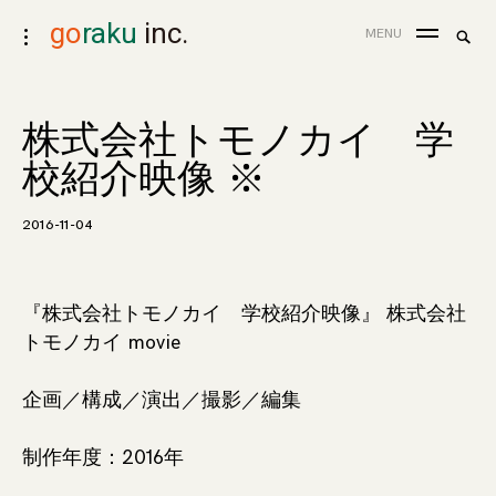
skip
go
raku
inc.
search
MENU
toggle
to
for:
Sea
open/close
content
sidebar
株式会社トモノカイ 学
校紹介映像 ※
2016-11-04
『株式会社トモノカイ 学校紹介映像』 株式会社
トモノカイ movie
企画／構成／演出／撮影／編集
制作年度：2016年