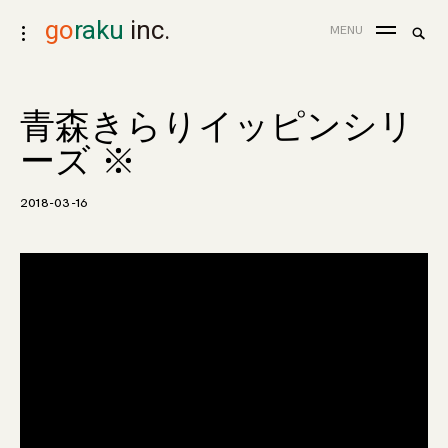
skip
go
raku
inc.
search
MENU
toggle
to
for:
Sea
open/close
content
sidebar
青森きらりイッピンシリ
ーズ ※
2018-03-16