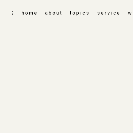
skip
home
about
topics
service
w
toggle
to
open/close
content
sidebar