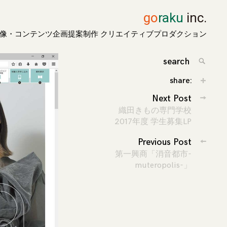
go
raku
inc.
像・コンテンツ企画提案制作 クリエイティブプロダクション
search
for:
Search
share:
投
Next Post
織田きもの専門学校
稿
2017年度 学生募集LP
ナ
Previous Post
ビ
第一興商「消音都市-
muteropolis-」
ゲ
ー
シ